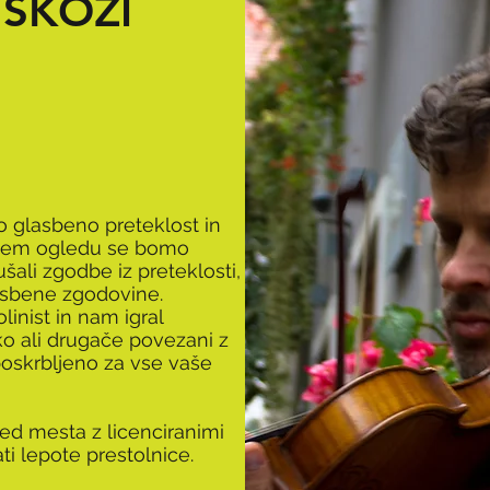
 SKOZI
o glasbeno preteklost in
nem ogledu se bomo
ušali zgodbe iz preteklosti,
lasbene zgodovine.
linist in nam igral
o ali drugače povezani z
 poskrbljeno za vse vaše
led mesta z licenciranimi
ati lepote prestolnice.