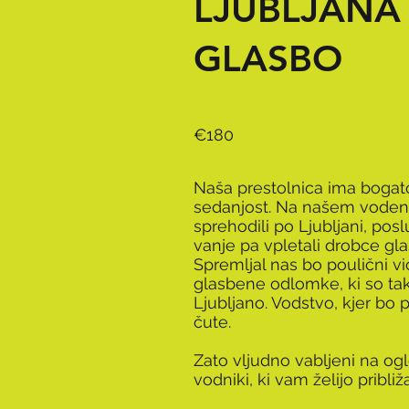
LJUBLJANA
GLASBO
€180
Naša prestolnica ima bogat
sedanjost. Na našem vode
sprehodili po Ljubljani, posl
vanje pa vpletali drobce g
Spremljal nas bo poulični vio
glasbene odlomke, ki so tak
Ljubljano. Vodstvo, kjer bo
čute.
Zato vljudno vabljeni na og
vodniki, ki vam želijo približ