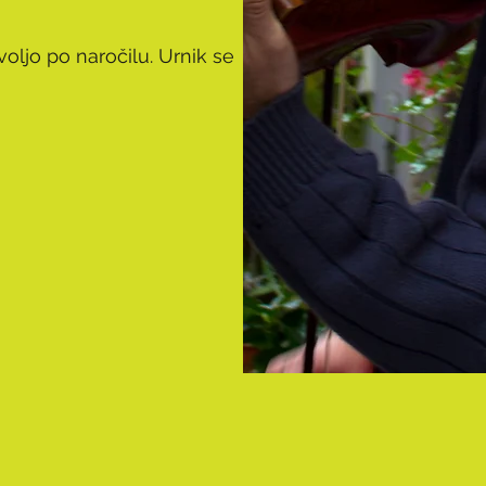
voljo po naročilu. Urnik se